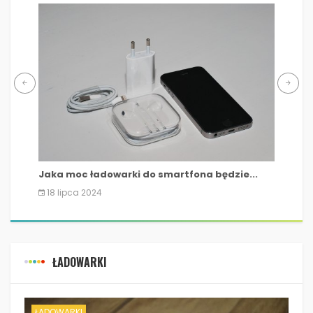
Jaka moc ładowarki do smartfona będzie...
Na c
18 lipca 2024
3 l
ŁADOWARKI
ŁADOWARKI