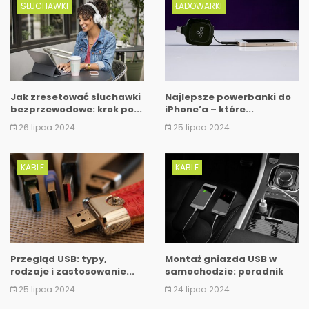
SŁUCHAWKI
ŁADOWARKI
Jak zresetować słuchawki
Najlepsze powerbanki do
bezprzewodowe: krok po...
iPhone’a – które...
26 lipca 2024
25 lipca 2024
KABLE
KABLE
Przegląd USB: typy,
Montaż gniazda USB w
rodzaje i zastosowanie...
samochodzie: poradnik
dla...
25 lipca 2024
24 lipca 2024