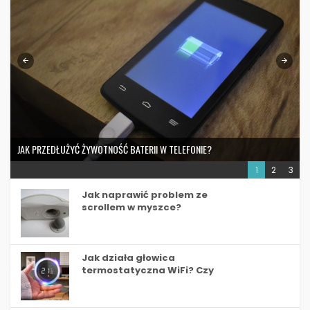
JAK PRZEDŁUŻYĆ ŻYWOTNOŚĆ BATERII W TELEFONIE?
1
2
3
Jak naprawić problem ze
scrollem w myszce?
Jak działa głowica
termostatyczna WiFi? Czy
warto kupić?