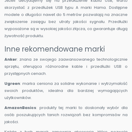
Jeżeli decydujemy się na przedłużenie kabla USB, warto
skorzystać z przedłużek USB typu A marki Hama. Dostępne
modele o długości nawet do 5 metrów pozwalają na znaczne
zwiększenie zasięgu bez utraty jakości sygnału. Przedłużki
wyposażone są w wysokiej jakości złącza, co gwarantuje długą
żywotność produktu.
Inne rekomendowane marki
Anker
: znana ze swojego zaawansowanego technologicznie
sprzętu, oferująca różnorodne kable i przedłużki USB o
przystępnych cenach.
Ugreen
: marka ceniona za solidne wykonanie i wytrzymałość
swoich produktów, idealna dla bardziej wymagających
użytkowników.
AmazonBasics
: produkty tej marki to doskonały wybór dla
osób poszukujących tanich rozwiązań bez kompromisów na
jakości.
Każda z tych marek zapewnia akcesoria, które pozwolą