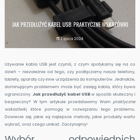
JAK PRZEDŁUŻYĆ KABEL USB: PRAKTYCZNE WSKAZÓWKI
2 lipca 2024
Używanie kabla USB jest czymś, z czym spotykamy się na co
dzień – niezależnie od tego, czy podłączamy nasze telefony,
tablety, aparaty czy inne urządzenia do komputerów. Jednakże,
dominującym problemem może być zasięg kabla, który bywa
ograniczony.
Jak przedłużyć kabel USB
w sposób skuteczny i
bezpieczny? W tym artykule przedstawimy Wam
praktyczne
wskazówki
, które pomogą w rozwiązaniu tego problemu.
Dowiecie się, jakie są najlepsze metody, jakie produkty warto
wybrać, oraz czego unikać. Zaczynajmy!
Wybór odpowiednich