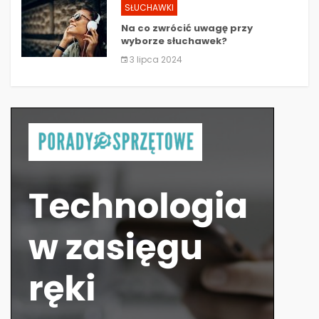
SŁUCHAWKI
Na co zwrócić uwagę przy
wyborze słuchawek?
3 lipca 2024