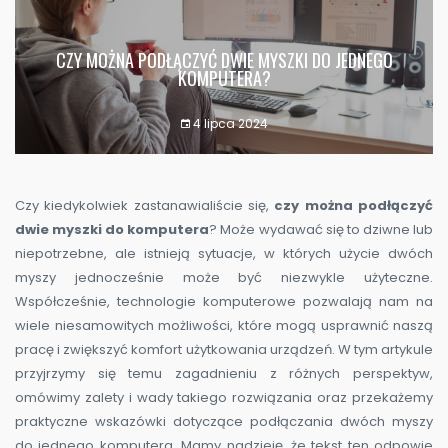
CZY MOŻNA PODŁĄCZYĆ DWIE MYSZKI DO JEDNEGO
KOMPUTERA?
4 lipca 2024
Czy kiedykolwiek zastanawialiście się,
czy można podłączyć
dwie myszki do komputera
? Może wydawać się to dziwne lub
niepotrzebne, ale istnieją sytuacje, w których użycie dwóch
myszy jednocześnie może być niezwykle użyteczne.
Współcześnie, technologie komputerowe pozwalają nam na
wiele niesamowitych możliwości, które mogą usprawnić naszą
pracę i zwiększyć komfort użytkowania urządzeń. W tym artykule
przyjrzymy się temu zagadnieniu z różnych perspektyw,
omówimy zalety i wady takiego rozwiązania oraz przekażemy
praktyczne wskazówki dotyczące podłączania dwóch myszy
do jednego komputera. Mamy nadzieję, że tekst ten odpowie